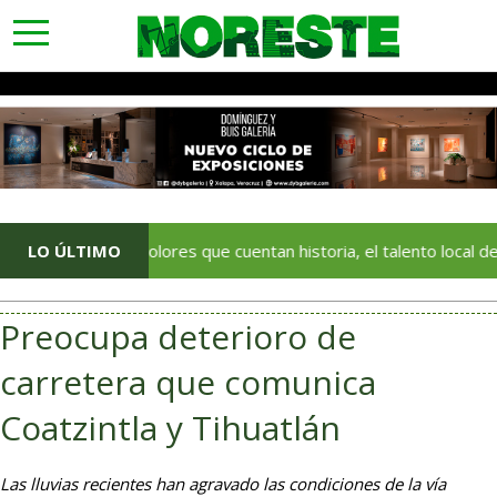
toggle
navigation
Con colores que cuentan historia, el talento local deja huella e
LO ÚLTIMO
Preocupa deterioro de
carretera que comunica
Coatzintla y Tihuatlán
Las lluvias recientes han agravado las condiciones de la vía