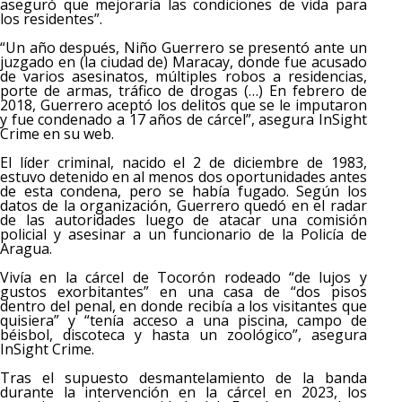
aseguró que mejoraría las condiciones de vida para
los residentes”.
“Un año después, Niño Guerrero se presentó ante un
juzgado en (la ciudad de) Maracay, donde fue acusado
de varios asesinatos, múltiples robos a residencias,
porte de armas, tráfico de drogas (…) En febrero de
2018, Guerrero aceptó los delitos que se le imputaron
y fue condenado a 17 años de cárcel”, asegura InSight
Crime en su web.
El líder criminal, nacido el 2 de diciembre de 1983,
estuvo detenido en al menos dos oportunidades antes
de esta condena, pero se había fugado. Según los
datos de la organización, Guerrero quedó en el radar
de las autoridades luego de atacar una comisión
policial y asesinar a un funcionario de la Policía de
Aragua.
Vivía en la cárcel de Tocorón rodeado “de lujos y
gustos exorbitantes” en una casa de “dos pisos
dentro del penal, en donde recibía a los visitantes que
quisiera” y “tenía acceso a una piscina, campo de
béisbol, discoteca y hasta un zoológico”, asegura
InSight Crime.
Tras el supuesto desmantelamiento de la banda
durante la intervención en la cárcel en 2023, los