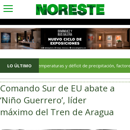
toggle
navigation
Altas temperaturas y déficit de precipitación, factores asoci
LO ÚLTIMO
Comando Sur de EU abate a
‘Niño Guerrero’, líder
máximo del Tren de Aragua