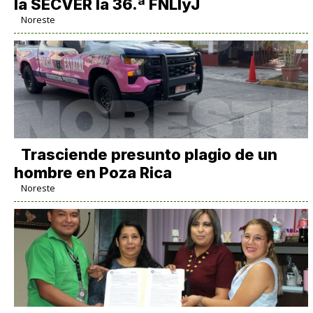
la SECVER la 36.ª FNLIyJ
Noreste
Trasciende presunto plagio de un
hombre en Poza Rica
Noreste