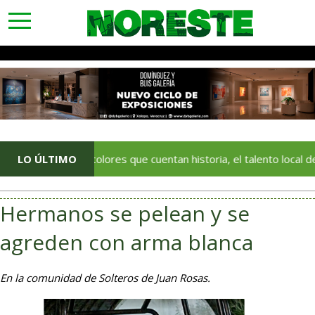
toggle
navigation
Con colores que cuentan historia, el talento local deja huella e
LO ÚLTIMO
Hermanos se pelean y se
agreden con arma blanca
En la comunidad de Solteros de Juan Rosas.