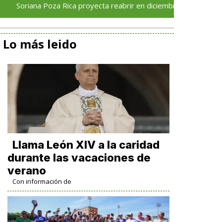
a Poza Rica proyecta reabrir en diciembre tras avance del 70 % e
Lo más leido
Llama León XIV a la caridad
durante las vacaciones de
verano
Con información de