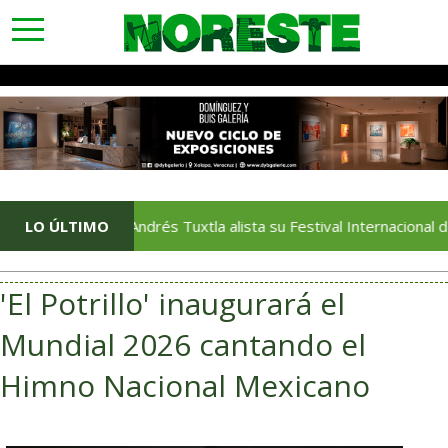
toggle
navigation
LO ÚLTIMO
San Andrés Tuxtla alista su Festival Internacional de Globo
'El Potrillo' inaugurará el
Mundial 2026 cantando el
Himno Nacional Mexicano