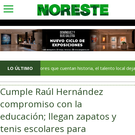
toggle
navigation
Con colores que cuentan historia, el talento local deja huella en 
LO ÚLTIMO
Cumple Raúl Hernández
compromiso con la
educación; llegan zapatos y
tenis escolares para