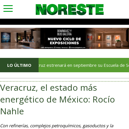
toggle
navigation
Veracruz estrenará en septiembre su Escuela de Servicios Tur
LO ÚLTIMO
Veracruz, el estado más
energético de México: Rocío
Nahle
Con refinerías, complejos petroquímicos, gasoductos y la