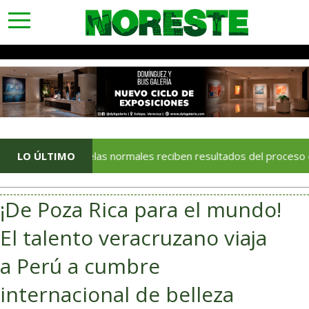
toggle
navigation
Escuelas normales reciben resultados del proceso de admis
LO ÚLTIMO
¡De Poza Rica para el mundo!
El talento veracruzano viaja
a Perú a cumbre
internacional de belleza