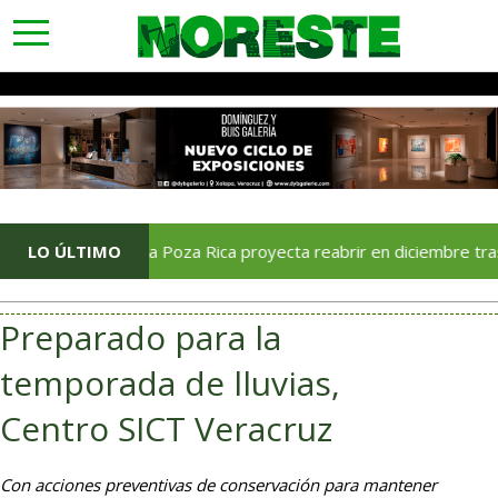
toggle
navigation
LO ÚLTIMO
Soriana Poza Rica proyecta reabrir en diciembre tras avanc
Preparado para la
temporada de lluvias,
Centro SICT Veracruz
Con acciones preventivas de conservación para mantener