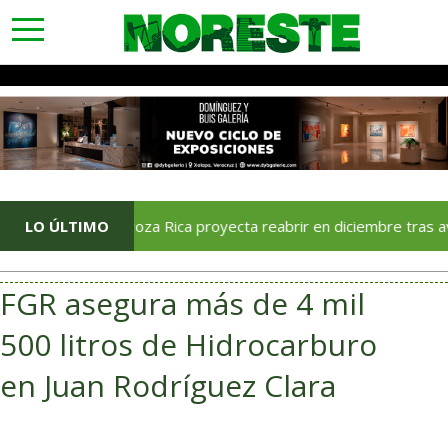
toggle
navigation
Soriana Poza Rica proyecta reabrir en diciembre tras avance d
LO ÚLTIMO
FGR asegura más de 4 mil
500 litros de Hidrocarburo
en Juan Rodríguez Clara