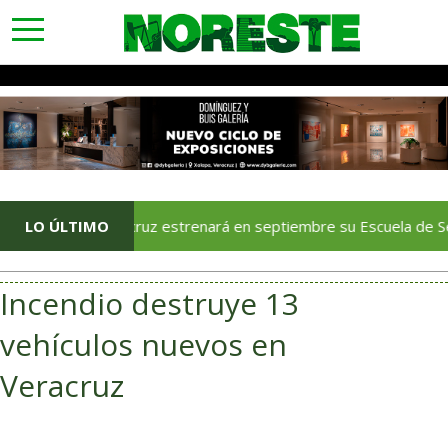
toggle
navigation
Veracruz estrenará en septiembre su Escuela de Servicios Tur
LO ÚLTIMO
Incendio destruye 13
vehículos nuevos en
Veracruz