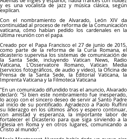
Además de ingles y español, habla francés con fluidez
y es una vocalista de jazz y música clásica, según
explican.
Con el nombramiento de Alvarado, León XIV da
continuidad al proceso de reforma de la Comunicación
vaticana, cómo habían pedido los cardenales en la
última reunión con el papa.
Creado por el Papa Francisco el 27 de junio de 2015,
como parte de la reforma de la Curia Romana, el
dicasterio supervisa los sistemas de comunicación de
la Santa Sede, incluyendo Vatican News, Radio
Vaticana, L’Osservatore Romano, Vatican Media
(servicios fotográficos, de audio y video), la Oficina de
Prensa de la Santa Sede, la Editorial Vaticana, la
Imprenta Vaticana y la Filmoteca Vaticana
"En un comunicado difundido tras el anuncio, Alvarado
declaró: “Si bien este nombramiento fue inesperado,
lo acojo con el sincero deseo de servir al Santo Padre
al inicio de su pontificado. Agradezco a Paolo Ruffini
su liderazgo en los últimos años y espero continuar,
con amistad y esperanza, la importante labor de
fortalecer el Dicasterio para que siga sirviendo a la
Iglesia en Roma y en otros lugares, comunicando a
Cristo al mundo”.