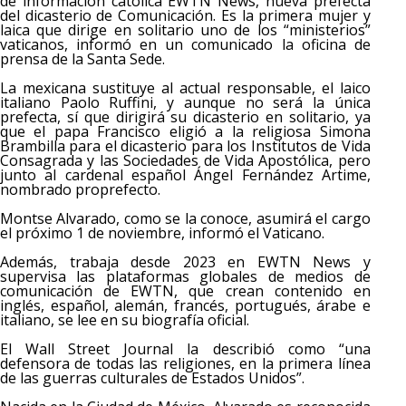
de información católica EWTN News, nueva prefecta
del dicasterio de Comunicación. Es la primera mujer y
laica que dirige en solitario uno de los “ministerios”
vaticanos, informó en un comunicado la oficina de
prensa de la Santa Sede.
La mexicana sustituye al actual responsable, el laico
italiano Paolo Ruffini, y aunque no será la única
prefecta, sí que dirigirá su dicasterio en solitario, ya
que el papa Francisco eligió a la religiosa Simona
Brambilla para el dicasterio para los Institutos de Vida
Consagrada y las Sociedades de Vida Apostólica, pero
junto al cardenal español Ángel Fernández Artime,
nombrado proprefecto.
Montse Alvarado, como se la conoce, asumirá el cargo
el próximo 1 de noviembre, informó el Vaticano.
Además, trabaja desde 2023 en EWTN News y
supervisa las plataformas globales de medios de
comunicación de EWTN, que crean contenido en
inglés, español, alemán, francés, portugués, árabe e
italiano, se lee en su biografía oficial.
El Wall Street Journal la describió como “una
defensora de todas las religiones, en la primera línea
de las guerras culturales de Estados Unidos”.