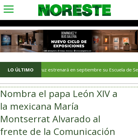
toggle
navigation
Veracruz estrenará en septiembre su Escuela de Servicios Turí
LO ÚLTIMO
Nombra el papa León XIV a
la mexicana María
Montserrat Alvarado al
frente de la Comunicación