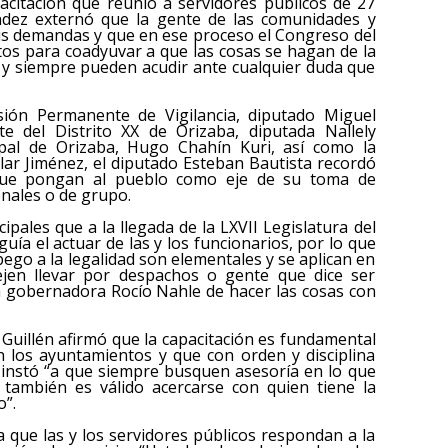
acitación que reunió a servidores públicos de 27
ández externó que la gente de las comunidades y
us demandas y que en ese proceso el Congreso del
tos para coadyuvar a que las cosas se hagan de la
 y siempre pueden acudir ante cualquier duda que
sión Permanente de Vigilancia, diputado Miguel
te del Distrito XX de Orizaba, diputada Nallely
pal de Orizaba, Hugo Chahín Kuri, así como la
ilar Jiménez, el diputado Esteban Bautista recordó
 que pongan al pueblo como eje de su toma de
onales o de grupo.
ipales que a la llegada de la LXVII Legislatura del
ía el actuar de las y los funcionarios, por lo que
apego a la legalidad son elementales y se aplican en
ejen llevar por despachos o gente que dice ser
la gobernadora Rocío Nahle de hacer las cosas con
s Guillén afirmó que la capacitación es fundamental
 los ayuntamientos y que con orden y disciplina
 instó “a que siempre busquen asesoría en lo que
 también es válido acercarse con quien tiene la
o”.
 que las y los servidores públicos respondan a la