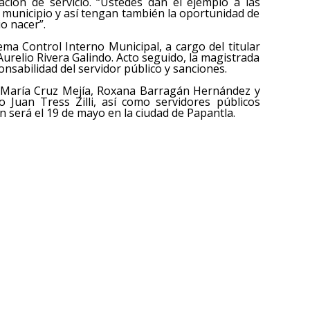
ación de servicio. “Ustedes dan el ejemplo a las
municipio y así tengan también la oportunidad de
io nacer”.
tema Control Interno Municipal, a cargo del titular
 Aurelio Rivera Galindo. Acto seguido, la magistrada
onsabilidad del servidor público y sanciones.
ia María Cruz Mejía, Roxana Barragán Hernández y
 Juan Tress Zilli, así como servidores públicos
n será el 19 de mayo en la ciudad de Papantla.