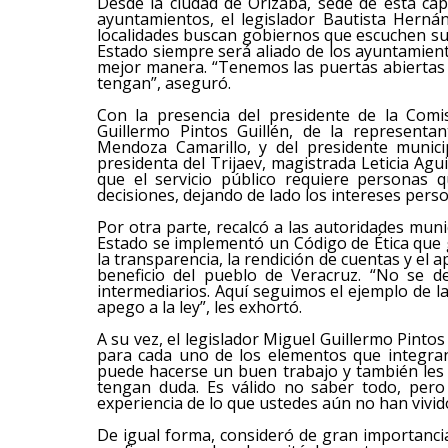
Desde la ciudad de Orizaba, sede de esta cap
ayuntamientos, el legislador Bautista Hern
localidades buscan gobiernos que escuchen s
Estado siempre será aliado de los ayuntamien
mejor manera. “Tenemos las puertas abiertas
tengan”, aseguró.
Con la presencia del presidente de la Comi
Guillermo Pintos Guillén, de la representan
Mendoza Camarillo, y del presidente munici
presidenta del Trijaev, magistrada Leticia Agu
que el servicio público requiere personas
decisiones, dejando de lado los intereses pers
Por otra parte, recalcó a las autoridades munic
Estado se implementó un Código de Ética que gu
la transparencia, la rendición de cuentas y el 
beneficio del pueblo de Veracruz. “No se d
intermediarios. Aquí seguimos el ejemplo de 
apego a la ley”, les exhortó.
A su vez, el legislador Miguel Guillermo Pinto
para cada uno de los elementos que integran
puede hacerse un buen trabajo y también les
tengan duda. Es válido no saber todo, pero
experiencia de lo que ustedes aún no han vivid
De igual forma, consideró de gran importancia