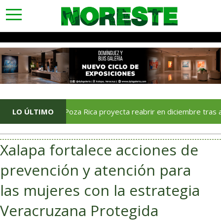
toggle
navigation
Soriana Poza Rica proyecta reabrir en diciembre tras avance del
LO ÚLTIMO
Xalapa fortalece acciones de
prevención y atención para
las mujeres con la estrategia
Veracruzana Protegida