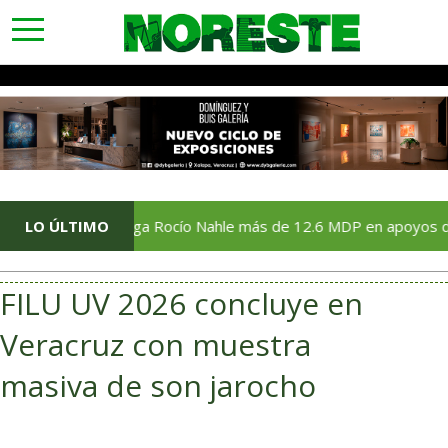
toggle
navigation
LO ÚLTIMO
Entrega Rocío Nahle más de 12.6 MDP en apoyos directos a 
FILU UV 2026 concluye en
Veracruz con muestra
masiva de son jarocho