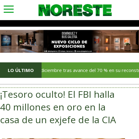
toggle
navigation
abrir en diciembre tras avance del 70 % en su reconstrucción
LO ÚLTIMO
¡Tesoro oculto! El FBI halla
40 millones en oro en la
casa de un exjefe de la CIA