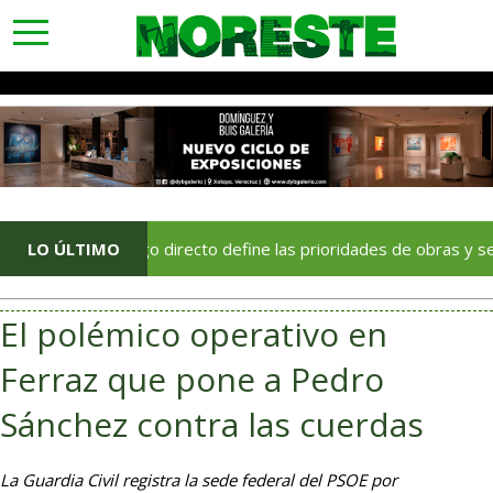
toggle
navigation
El diálogo directo define las prioridades de obras y servicios en
LO ÚLTIMO
El polémico operativo en
Ferraz que pone a Pedro
Sánchez contra las cuerdas
La Guardia Civil registra la sede federal del PSOE por