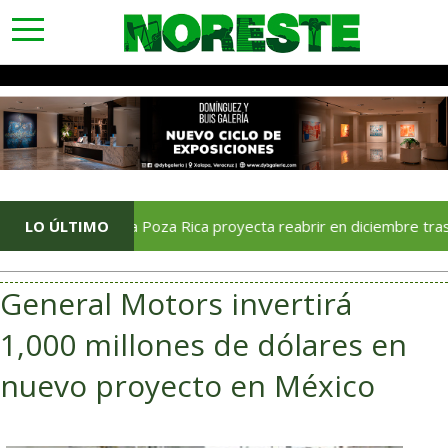
toggle
navigation
Soriana Poza Rica proyecta reabrir en diciembre tras avance d
LO ÚLTIMO
General Motors invertirá
1,000 millones de dólares en
nuevo proyecto en México