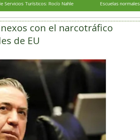
Turísticos: Rocío Nahle
Escuelas normales reciben re
nexos con el narcotráfico
des de EU