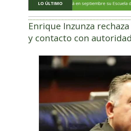
Veracruz estrenará en septiembre su Escuela de Servicios 
LO ÚLTIMO
Enrique Inzunza rechaza 
y contacto con autorida