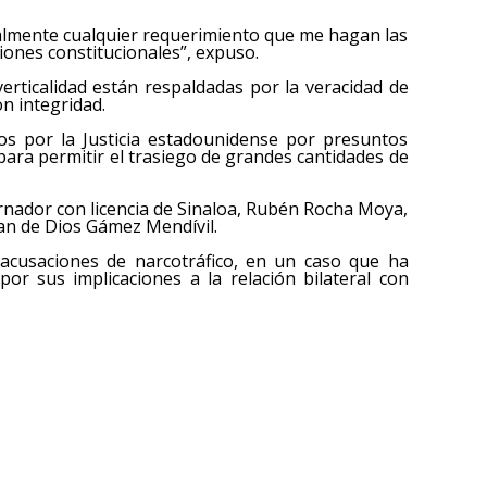
ualmente cualquier requerimiento que me hagan las
iones constitucionales”, expuso.
erticalidad están respaldadas por la veracidad de
on integridad.
os por la Justicia estadounidense por presuntos
 para permitir el trasiego de grandes cantidades de
rnador con licencia de Sinaloa, Rubén Rocha Moya,
Juan de Dios Gámez Mendívil.
acusaciones de narcotráfico, en un caso que ha
or sus implicaciones a la relación bilateral con