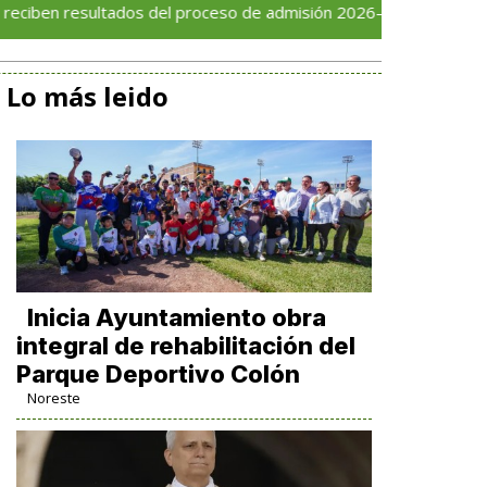
sultados del proceso de admisión 2026–2027
Disfrut
Lo más leido
Inicia Ayuntamiento obra
integral de rehabilitación del
Parque Deportivo Colón
Noreste