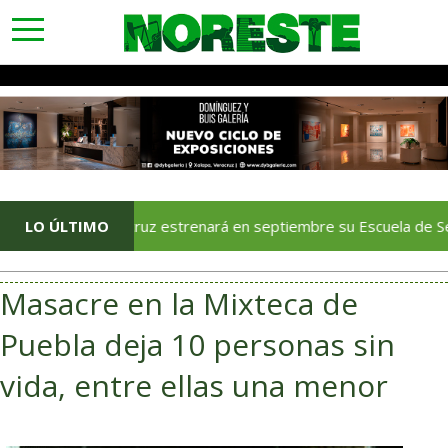
toggle
navigation
Veracruz estrenará en septiembre su Escuela de Servicios Tur
LO ÚLTIMO
Masacre en la Mixteca de
Puebla deja 10 personas sin
vida, entre ellas una menor