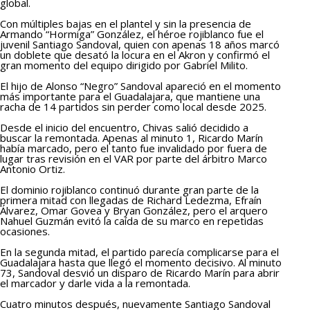
global.
Con múltiples bajas en el plantel y sin la presencia de
Armando “Hormiga” González, el héroe rojiblanco fue el
juvenil Santiago Sandoval, quien con apenas 18 años marcó
un doblete que desató la locura en el Akron y confirmó el
gran momento del equipo dirigido por Gabriel Milito.
El hijo de Alonso “Negro” Sandoval apareció en el momento
más importante para el Guadalajara, que mantiene una
racha de 14 partidos sin perder como local desde 2025.
Desde el inicio del encuentro, Chivas salió decidido a
buscar la remontada. Apenas al minuto 1, Ricardo Marín
había marcado, pero el tanto fue invalidado por fuera de
lugar tras revisión en el VAR por parte del árbitro Marco
Antonio Ortiz.
El dominio rojiblanco continuó durante gran parte de la
primera mitad con llegadas de Richard Ledezma, Efraín
Álvarez, Omar Govea y Bryan González, pero el arquero
Nahuel Guzmán evitó la caída de su marco en repetidas
ocasiones.
En la segunda mitad, el partido parecía complicarse para el
Guadalajara hasta que llegó el momento decisivo. Al minuto
73, Sandoval desvió un disparo de Ricardo Marín para abrir
el marcador y darle vida a la remontada.
Cuatro minutos después, nuevamente Santiago Sandoval