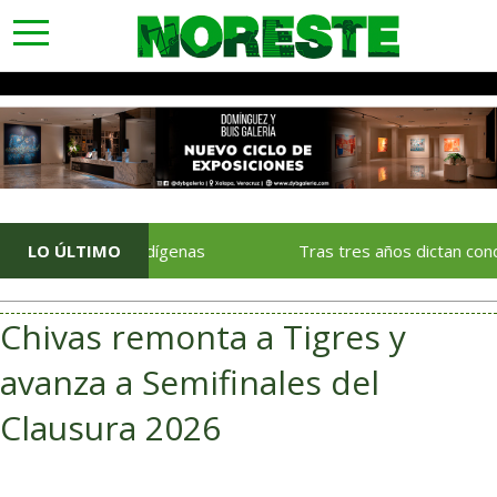
toggle
navigation
 pueblos indígenas
LO ÚLTIMO
Tras tres años dictan condena de 70
Chivas remonta a Tigres y
avanza a Semifinales del
Clausura 2026