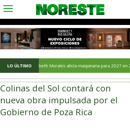
toggle
navigation
LO ÚLTIMO
Elizabeth Morales alista maquinaria para 2027 en 24 municip
Colinas del Sol contará con
nueva obra impulsada por el
Gobierno de Poza Rica