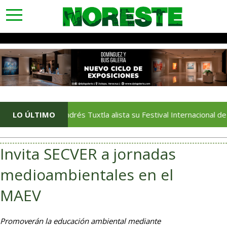
toggle
navigation
San Andrés Tuxtla alista su Festival Internacional de Globos d
LO ÚLTIMO
Invita SECVER a jornadas
medioambientales en el
MAEV
Promoverán la educación ambiental mediante