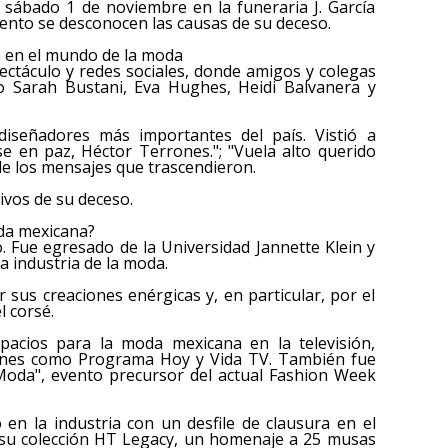
e sábado 1 de noviembre en la funeraria J. García
ento se desconocen las causas de su deceso.
 en el mundo de la moda
ectáculo y redes sociales, donde amigos y colegas
o Sarah Bustani, Eva Hughes, Heidi Balvanera y
iseñadores más importantes del país. Vistió a
nse en paz, Héctor Terrones."; "Vuela alto querido
e los mensajes que trascendieron.
ivos de su deceso.
da mexicana?
. Fue egresado de la Universidad Jannette Klein y
a industria de la moda.
 sus creaciones enérgicas y, en particular, por el
l corsé.
spacios para la moda mexicana en la televisión,
iones como Programa Hoy y Vida TV. También fue
Moda", evento precursor del actual Fashion Week
 en la industria con un desfile de clausura en el
 su colección HT Legacy, un homenaje a 25 musas