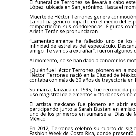
El funeral de Terrones se llevará a cabo est
López, ubicada en San Jerónimo. Hasta el mom
Muerte de Héctor Terrones genera conmoción
La noticia generó impacto en el medio del esp
compartieron sus condolencias. Figuras com
Arleth Terán se pronunciaron.
“Lamentablemente ha fallecido uno de los d
infinidad de estrellas del espectáculo. Desca
amigo. Te vamos a extrañar", fueron algunos d
Al momento, no se han dado a conocer los mot
¿Quién fue Héctor Terrones, pionero en la mo
Héctor Terrones nació en la Ciudad de México
contaba con más de 30 años de trayectoria en l
Su marca, lanzada en 1995, fue reconocida por
uso magistral de elementos victorianos como e
El artista mexicano fue pionero en abrir e
participando junto a Sarah Bustani en emis
uno de los primeros en sumarse a "Días de 
México.
En 2012, Terrones celebró su cuarto de siglo
Fashion Week de Costa Rica, donde presentó