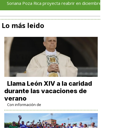
a Poza Rica proyecta reabrir en diciembre tras avance del 70 % e
Lo más leido
Llama León XIV a la caridad
durante las vacaciones de
verano
Con información de