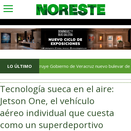
toggle
navigation
​Construye Gobierno de Veracruz nuevo bulevar de cuatro car
LO ÚLTIMO
Tecnología sueca en el aire:
Jetson One, el vehículo
aéreo individual que cuesta
como un superdeportivo