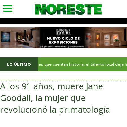
toggle
navigation
Con colores que cuentan historia, el talento local deja huella en
LO ÚLTIMO
A los 91 años, muere Jane
Goodall, la mujer que
revolucionó la primatología