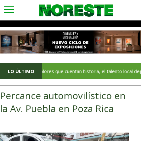
toggle
navigation
Con colores que cuentan historia, el talento local deja huella e
LO ÚLTIMO
Percance automovilístico en
la Av. Puebla en Poza Rica