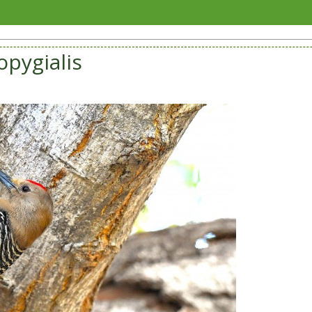
Gobiern
opygialis