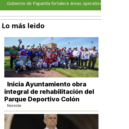
o de Papantla fortalece áreas operativas con nuevas unidades ma
Lo más leido
Inicia Ayuntamiento obra
integral de rehabilitación del
Parque Deportivo Colón
Noreste