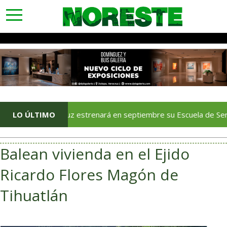
toggle
navigation
Veracruz estrenará en septiembre su Escuela de Servicios Turís
LO ÚLTIMO
Balean vivienda en el Ejido
Ricardo Flores Magón de
Tihuatlán