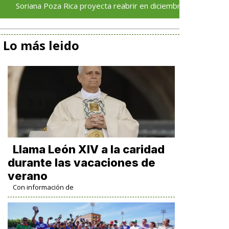
a Poza Rica proyecta reabrir en diciembre tras avance del 70 % e
Lo más leido
Llama León XIV a la caridad
durante las vacaciones de
verano
Con información de