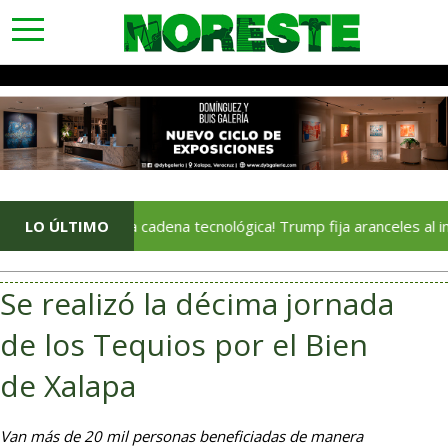
toggle
navigation
Golpe a la cadena tecnológica! Trump fija aranceles al insumo cla
LO ÚLTIMO
Se realizó la décima jornada
de los Tequios por el Bien
de Xalapa
Van más de 20 mil personas beneficiadas de manera