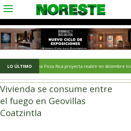
toggle
navigation
LO ÚLTIMO
Soriana Poza Rica proyecta reabrir en diciembre tras avance
Vivienda se consume entre
el fuego en Geovillas
Coatzintla