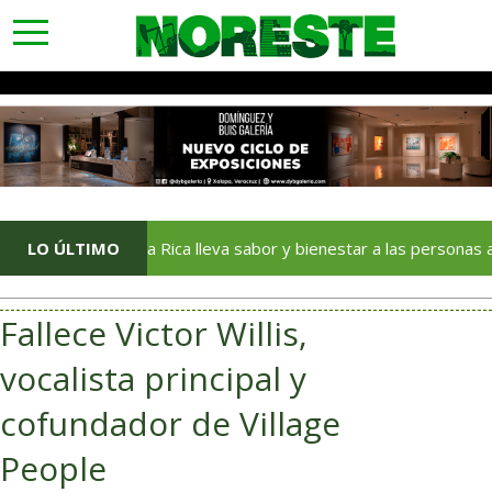
toggle
navigation
DIF Poza Rica lleva sabor y bienestar a las personas adultas
LO ÚLTIMO
Fallece Victor Willis,
vocalista principal y
cofundador de Village
People