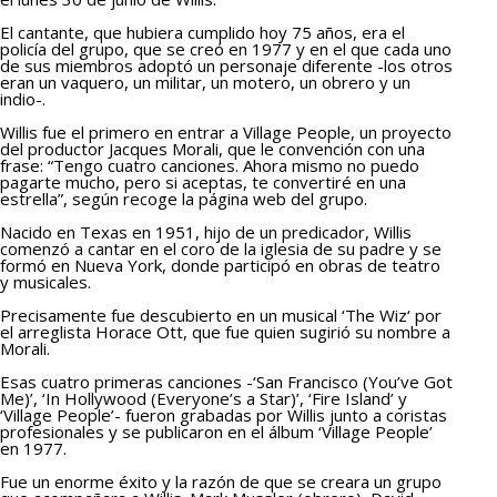
El cantante, que hubiera cumplido hoy 75 años, era el
policía del grupo, que se creó en 1977 y en el que cada uno
de sus miembros adoptó un personaje diferente -los otros
eran un vaquero, un militar, un motero, un obrero y un
indio-.
Willis fue el primero en entrar a Village People, un proyecto
del productor Jacques Morali, que le convención con una
frase: “Tengo cuatro canciones. Ahora mismo no puedo
pagarte mucho, pero si aceptas, te convertiré en una
estrella”, según recoge la página web del grupo.
Nacido en Texas en 1951, hijo de un predicador, Willis
comenzó a cantar en el coro de la iglesia de su padre y se
formó en Nueva York, donde participó en obras de teatro
y musicales.
Precisamente fue descubierto en un musical ‘The Wiz‘ por
el arreglista Horace Ott, que fue quien sugirió su nombre a
Morali.
Esas cuatro primeras canciones -‘San Francisco (You’ve Got
Me)’, ‘In Hollywood (Everyone’s a Star)’, ‘Fire Island’ y
‘Village People’- fueron grabadas por Willis junto a coristas
profesionales y se publicaron en el álbum ‘Village People’
en 1977.
Fue un enorme éxito y la razón de que se creara un grupo