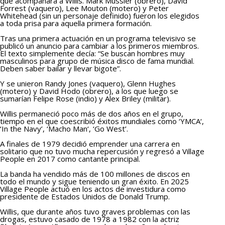
que acompañara a Willis. Mark Mussler (obrero), David
Forrest (vaquero), Lee Mouton (motero) y Peter
Whitehead (sin un personaje definido) fueron los elegidos
a toda prisa para aquella primera formación.
Tras una primera actuación en un programa televisivo se
publicó un anuncio para cambiar a los primeros miembros.
El texto simplemente decía: “Se buscan hombres muy
masculinos para grupo de música disco de fama mundial.
Deben saber bailar y llevar bigote”.
Y se unieron Randy Jones (vaquero), Glenn Hughes
(motero) y David Hodo (obrero), a los que luego se
sumarían Felipe Rose (indio) y Alex Briley (militar).
Willis permaneció poco más de dos años en el grupo,
tiempo en el que coescribió éxitos mundiales como ‘YMCA‘,
‘In the Navy’, ‘Macho Man‘, ‘Go West’.
A finales de 1979 decidió emprender una carrera en
solitario que no tuvo mucha repercusión y regresó a Village
People en 2017 como cantante principal.
La banda ha vendido más de 100 millones de discos en
todo el mundo y sigue teniendo un gran éxito. En 2025
Village People actuó en los actos de investidura como
presidente de Estados Unidos de Donald Trump.
Willis, que durante años tuvo graves problemas con las
drogas, estuvo casado de 1978 a 1982 con la actriz