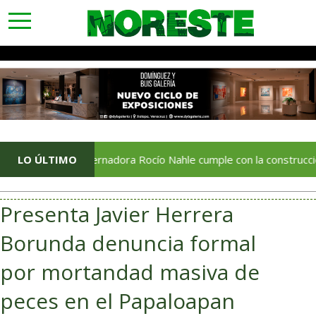
toggle
navigation
LO ÚLTIMO
Gobernadora Rocío Nahle cumple con la construcción del Cent
​Presenta Javier Herrera
Borunda denuncia formal
por mortandad masiva de
peces en el Papaloapan