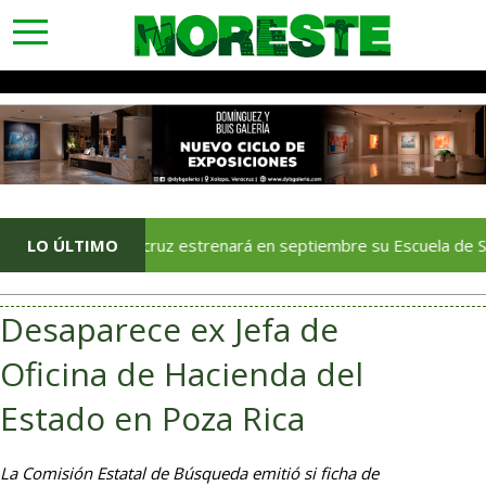
toggle
navigation
LO ÚLTIMO
Veracruz estrenará en septiembre su Escuela de Servicios Tu
Desaparece ex Jefa de
Oficina de Hacienda del
Estado en Poza Rica
La Comisión Estatal de Búsqueda emitió si ficha de