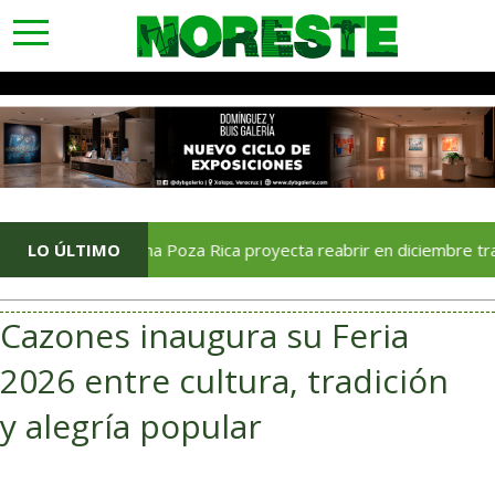
toggle
navigation
LO ÚLTIMO
Soriana Poza Rica proyecta reabrir en diciembre tras avance
Cazones inaugura su Feria
2026 entre cultura, tradición
y alegría popular