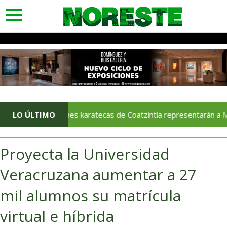
toggle
navigation
LO ÚLTIMO
Jóvenes karatecas de Coatzintla representarán a México en l
Proyecta la Universidad
Veracruzana aumentar a 27
mil alumnos su matrícula
virtual e híbrida