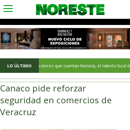
toggle
navigation
LO ÚLTIMO
Con colores que cuentan historia, el talento local deja huella e
Canaco pide reforzar
seguridad en comercios de
Veracruz