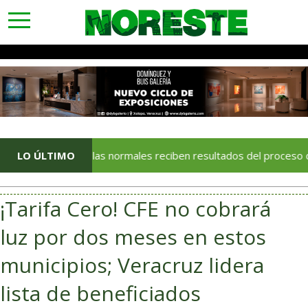
toggle
navigation
LO ÚLTIMO
Escuelas normales reciben resultados del proceso de admi
¡Tarifa Cero! CFE no cobrará
luz por dos meses en estos
municipios; Veracruz lidera
lista de beneficiados