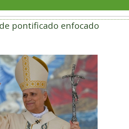
San A
de pontificado enfocado