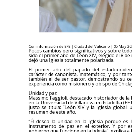
Con información de EFE | Ciudad del Vaticano | 05 May 202
Pocos cambios pero significativos y sobre todo
sido el primer año de León XIV, elegido el 8 d
dejó una Iglesia totalmente polarizada.
El primer año del papado del estadouniden
carácter de canonista, matemático, y por tan
también el de ser pastor, demostrando su ce
experiencia como misionero y obispo de Chicla
Unidad y paz
Massimo Faggioli, destacado historiador de la I
en la Universidad de Villanova en Filadelfia (E
justo se titula: “León XIV y la Iglesia global
resumen de este año.
“Él desea la unidad en la Iglesia porque es
instrumento de paz en el exterior. Y por 
gobierno que funcione en la Iglesia”, explica a 