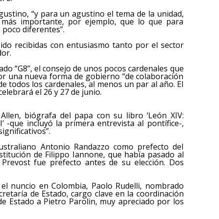
gustino, “y para un agustino el tema de la unidad,
 más importante, por ejemplo, que lo que para
n poco diferentes”.
ido recibidas con entusiasmo tanto por el sector
dor.
mado “G8”, el consejo de unos pocos cardenales que
 por una nueva forma de gobierno “de colaboración
e todos los cardenales, al menos un par al año. El
lebrará el 26 y 27 de junio.
Allen, biógrafa del papa con su libro ‘León XIV:
 -que incluyó la primera entrevista al pontífice-,
gnificativos”.
ustraliano Antonio Randazzo como prefecto del
ustitución de Filippo Iannone, que había pasado al
 Prevost fue prefecto antes de su elección. Dos
 el nuncio en Colombia, Paolo Rudelli, nombrado
cretaría de Estado, cargo clave en la coordinación
e Estado a Pietro Parolin, muy apreciado por los