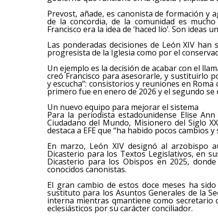
Prevost, añade, es canonista de formación y a
de la concordia, de la comunidad es mucho
Francisco era la idea de ‘haced lío’. Son ideas u
Las ponderadas decisiones de León XIV han s
progresista de la Iglesia como por el conserva
Un ejemplo es la decisión de acabar con el lla
creó Francisco para asesorarle, y sustituirlo
y escucha”: consistorios y reuniones en Roma d
primero fue en enero de 2026 y el segundo se ce
Un nuevo equipo para mejorar el sistema
Para la periodista estadounidense Elise Ann 
Ciudadano del Mundo, Misionero del Siglo XXI’
destaca a EFE que “ha habido pocos cambios y si
En marzo, León XIV designó al arzobispo a
Dicasterio para los Textos Legislativos, en s
Dicasterio para los Obispos en 2025, donde
conocidos canonistas.
El gran cambio de estos doce meses ha sido
sustituto para los Asuntos Generales de la Se
interna mientras qmantiene como secretario d
eclesiásticos por su carácter conciliador.